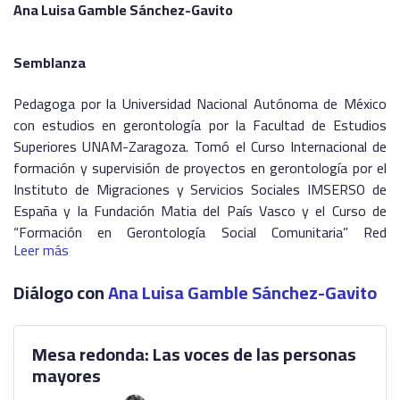
Ana Luisa Gamble Sánchez-Gavito
Semblanza
Pedagoga por la Universidad Nacional Autónoma de México
con estudios en gerontología por la Facultad de Estudios
Superiores UNAM-Zaragoza. Tomó el Curso Internacional de
formación y supervisión de proyectos en gerontología por el
Instituto de Migraciones y Servicios Sociales IMSERSO de
España y la Fundación Matia del País Vasco y el Curso de
“Formación en Gerontología Social Comunitaria” Red
Leer más
Latinoamericana de Gerontología.
Directora de Atención Geriátrica del Instituto Nacional de las
Diálogo con
Ana Luisa Gamble Sánchez-Gavito
Personas Adultas Mayores, de diciembre de 2019 a la fecha.
Casi 20 años en la administración pública del Gobierno de la
Mesa redonda: Las voces de las personas
Ciudad de México en el tema de envejecimiento,
mayores
especialmente en modelos de atención gerontológica,