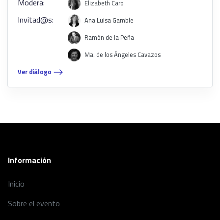
Modera:
Elizabeth Caro
capacitación y sensibilización en temas gerontológicos y
atención a personas mayores violentadas en situación de
Invitad@s:
Ana Luisa Gamble
vulnerabilidad. Febrero 1999 a noviembre de 2019.
Ramón de la Peña
Ma. de los Ángeles Cavazos
Ver diálogo
Información
Inicio
Sobre el evento