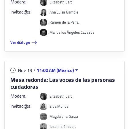
Modera:
Elizabeth Caro
Invitad@s:
Ana Luisa Gamble
Ramón de la Peña
Ma. de los Ángeles Cavazos
Ver diálogo
Nov 19 /
11:00 AM (México)
Mesa redonda: Las voces de las personas
cuidadoras
Modera:
Elizabeth Caro
Invitad@s:
Elda Montiel
Magdalena Garza
Josefina Gilabert