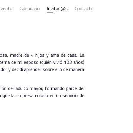
evento
Calendario
Invitad@s
Contacto
posa, madre de 4 hijos y ama de casa. La
aterna de mi esposo (quién vivió 103 años)
ador y decidí aprender sobre ello de manera
nción del adulto mayor, formando parte del
a que la empresa colocó en un servicio de
gratificante.
ron para trabajar como monitora, labor que
des para los adultos mayores, tales como
les, entre otras. Me enamoré de mi trabajo,