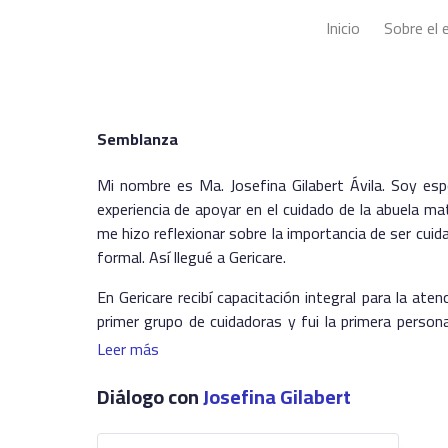
Inicio
Sobre el 
Semblanza
Mi nombre es Ma. Josefina Gilabert Ávila. Soy es
experiencia de apoyar en el cuidado de la abuela m
me hizo reflexionar sobre la importancia de ser cuid
formal. Así llegué a Gericare.
En Gericare recibí capacitación integral para la ate
primer grupo de cuidadoras y fui la primera person
cuidado en casa. Fue una experiencia retadora y muy 
Leer más
Un año después se inició el Club de Día y me llama
Diálogo con
Josefina Gilabert
desempeñé durante 8 años, implementando activida
activación física, manualidades, actividades cultura